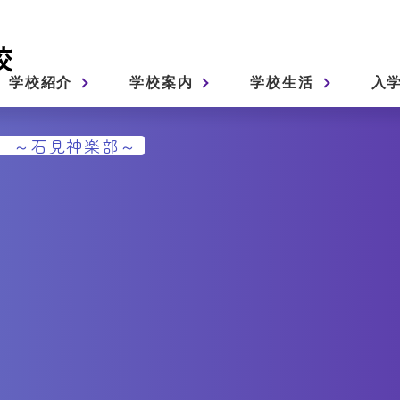
学校紹介
学校案内
学校生活
入
 ～石見神楽部～
総合学科
4つの系列
校長挨拶
学校経営方針
制服紹介
募集要項
寮について
入学案内
変遷図・沿革
教育
年間行事
学校パンフレット
生徒の一日
学校評価
校歌・校章