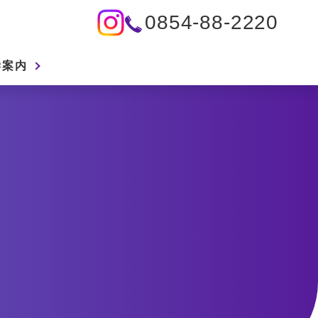
0854-88-2220
学案内
特別支援教育
概要
文化委員だより
進路情報
いじめ防止基本方針
部活動紹介