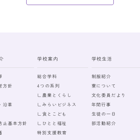
介
学校案内
学校生活
拶
総合学科
制服紹介
営方針
4つの系列
寮について
∟農業とくらし
文化委員だより
・沿革
∟みらいビジネス
年間行事
∟食とこども
生徒の一日
防止基本方針
∟ひとと福祉
部活動紹介
価
特別支援教育